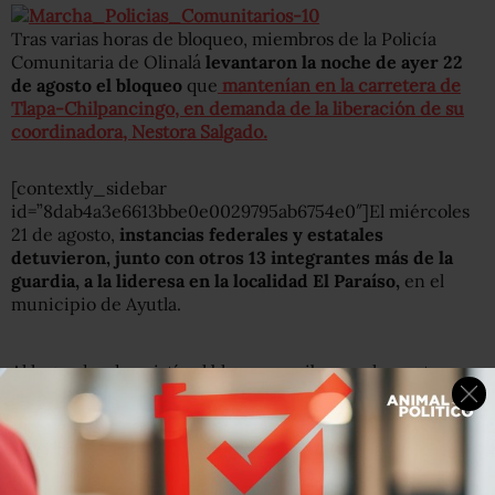
Tras varias horas de bloqueo, miembros de la Policía
Comunitaria de Olinalá
levantaron la noche de ayer 22
de agosto el bloqueo
que
mantenían en la carretera de
Tlapa-Chilpancingo, en demanda de la liberación de su
coordinadora, Nestora Salgado.
[contextly_sidebar
id=”8dab4a3e6613bbe0e0029795ab6754e0″]El miércoles
21 de agosto,
instancias federales y estatales
detuvieron, junto con otros 13 integrantes más de la
guardia, a la lideresa en la localidad El Paraíso,
en el
municipio de Ayutla.
Al lugar donde existía el bloqueo arribaron elementos
federales para
liberar a dos de sus compañeros que
habían sido retenidos
por los manifestantes, en protesta
por la detención de Salgado.