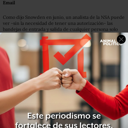
Email
Como dijo Snowden en junio, un analista de la NSA puede
ver -sin la necesidad de tener una autorización- las
bandejas de entrada y salida de cualquier persona solo
con tener su dirección de correo electrónico.
Para ver un email, el analista escribe en una barra de
búsqueda de XKeyscore la dirección, una “justificación” y
el periodo de tiempo. El funcionario después selecciona
el correo y lo lee en una plataforma especial.
Sin embargo, si el analista no tiene la dirección de correo
también puede encontrar emails privados con una serie
de filtros que selecciona en un menú en el mismo
programa. Puede encontrar un correo con el nombre del
remitente, una dirección IP e incluso con palabras clave.
¿Qué busca? Según el documento, “comunicaciones que
transitan por Estados Unidos y comunicaciones que