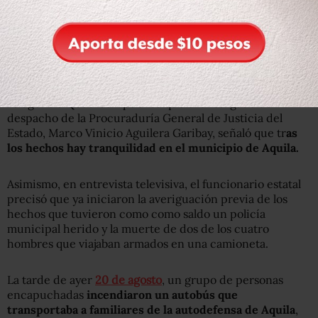
La agencia
Quadratín
publica que el encargado de
despacho de la Procuraduría General de Justicia del
Estado, Marco Vinicio Aguilera Garibay, señaló que tr
as
los hechos hay tranquilidad en el municipio de Aquila.
Asimismo, en entrevista televisiva, el funcionario estatal
precisó que ya iniciaron la averiguación previa de los
hechos que tuvieron como como saldo un policía
municipal herido y la muerte de dos de los cuatro
hombres que viajaban armados en una camioneta.
La tarde de ayer
20 de agosto
, un grupo de personas
encapuchadas
incendiaron un autobús que
transportaba a familiares de la autodefensa de Aquila
,