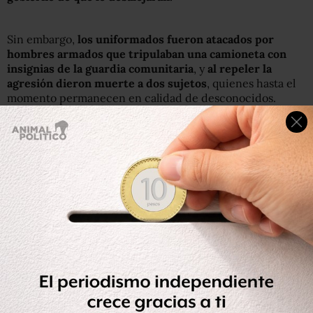
Sin embargo,
los uniformados fueron atacados por
hombres armados que tripulaban una camioneta con
insignias de la guardia comunitaria
, y
al repeler la
agresión dieron muerte a dos sujetos
, quienes hasta el
momento permanecen en calidad de desconocidos.
El hecho ocasionó
un fuerte despliegue militar y
policial en la zona
sin que hasta el momento se haya
registrado otro incidente.