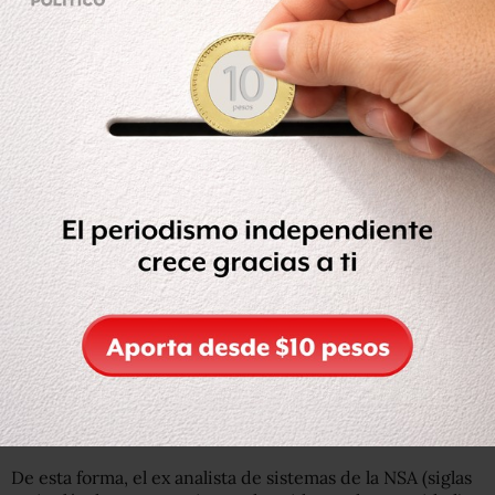
efectúa ese organismo
, dijo en julio pasado Glenn
Greenwald, columnista del periódico
The Guardian
y el
primero en reportar sobre las filtraciones de inteligencia
que hizo Snowden.
De esta forma, el ex analista de sistemas de la NSA (siglas