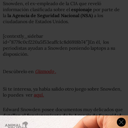
Snowden, el ex-empleado de la CIA que reveló
información clasificada sobre el
espionaje
por parte de
la
la Agencia de Seguridad Nacional (NSA)
a los
ciudadanos de Estados Unidos.
[contextly_sidebar
id=”8779c0cf220a5f53eaffc1c8d6918b74″]En él, los
periodistas ayudan a Snowden poniendo laptops a su
disposición.
Descúbrelo en
Gizmodo .
Si te interesa, ya había salido otro juego sobre Snowden,
lo puedes ver
aquí.
Edward Snowden posee documentos muy delicados que
detallan el funcionamiento de la Agencia de Seguridad
Nacional (NSA),
los cuales
permitirían a quien los leyera
evadir o incluso copiar la vigilancia electrónica que