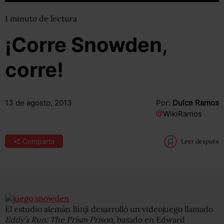
1
minuto
de lectura
¡Corre Snowden,
corre!
13 de agosto, 2013
Por:
Dulce Ramos
@
WikiRamos
Compartir
Leer después
El estudio alemán Binji desarrolló un videojuego llamado
Eddy’s Run: The Prism Prison,
basado en Edward