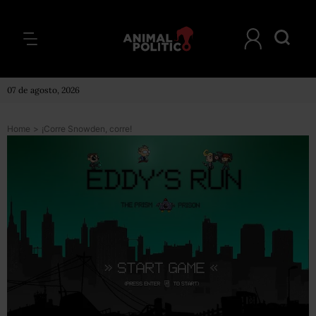
07 de agosto, 2026
Home
>
¡Corre Snowden, corre!