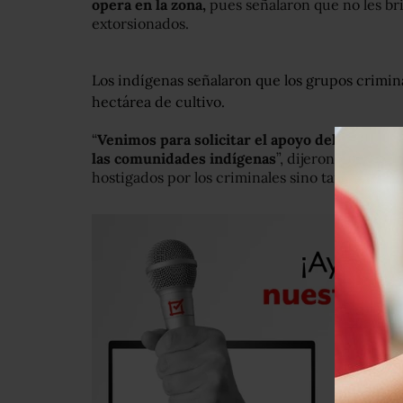
opera en la zona,
pues señalaron que no les br
extorsionados.
Los indígenas señalaron que los grupos crimina
hectárea de cultivo.
“
Venimos para solicitar el apoyo del gobierno
las comunidades indígenas
”, dijeron al tiemp
hostigados por los criminales sino también por 