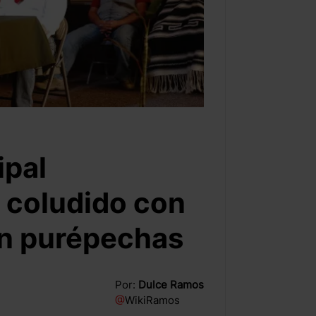
ipal
 coludido con
an purépechas
Por:
Dulce Ramos
@
WikiRamos