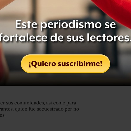
d entre autoridades y delincuentes:
luntad (para protegernos), creemos, y
l presidente municipal y sus
ve z de ser nuestra protección , ellos
ger sus comunidades, así como para
vantes, quien fue secuestrado por no
es.