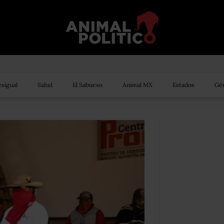
sigual
Salud
El Sabueso
Animal MX
Estados
Gén