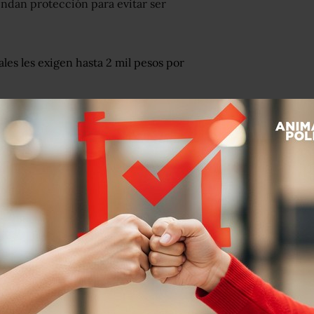
indan protección para evitar ser
les les exigen hasta 2 mil pesos por
 federal para que le ponga atención a
o que acusaron que no sólo son
las autoridades locales.