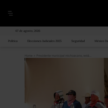
07 de agosto, 2026
Política
Elecciones Judiciales 2025
Seguridad
México De
Home
>
Presidente municipal michoacano, está coludido con criminales, acusan purépechas