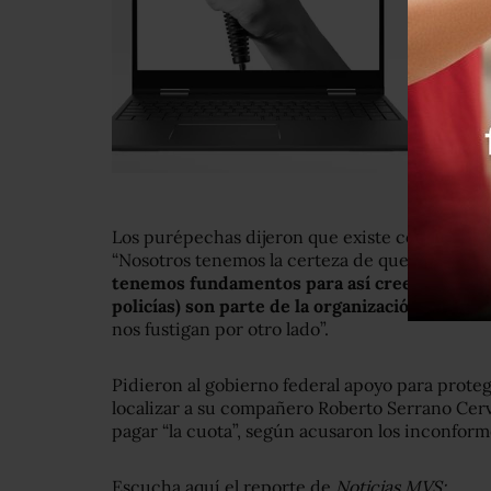
Los purépechas dijeron que existe complicida
“Nosotros tenemos la certeza de que no hay vo
tenemos fundamentos para así creerlo, que (e
policías) son parte de la organización
, que en 
nos fustigan por otro lado”.
Pidieron al gobierno federal apoyo para prote
localizar a su compañero Roberto Serrano Cer
pagar “la cuota”, según acusaron los inconform
Escucha aquí el reporte de
Noticias MVS: