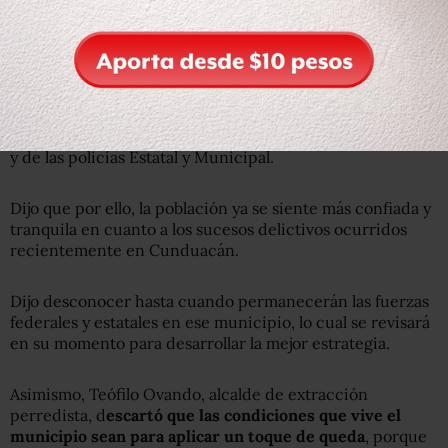
El presidente municipal dijo que Cunduacán se han
instalado varios retenes con apoyo del Ejército, de la
Marina, de la Procuraduría General de la República (PGR)
y de las policías Estatal y Municipal.
Dijo que por ello, la población ya se siente más confiada y
tranquila en cuanto a los sucesos delictivos ocurridos
recientemente en Cunduacán.
Dijo desconocer hasta cuando permanecerán las fuerzas
federales y estatales en ese municipio, lo cual se revisará
en su momento para desarrollar la mejor estrategia.
Asimismo, Teófilo Ovando, alcalde de extracción
perredista, d
escartó que las condiciones que vive el
municipio sean para aplicar un toque de queda
, porque