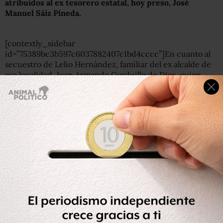
atribuidos al ex tesorero estatal, hoy preso, José
Manuel Sáiz Pineda.
[contextly_sidebar
id=”75389bc3b597c6037882407c1bd4cccc”]En cuanto al
secuestro de Lelio Hernández, familiar del ex alcalde de
esa localidad, Juan Armando Gorduillo de Dios, quien
también fue privado de su libertad, dijo desconocer los
datos de si ya fue o no liberado.