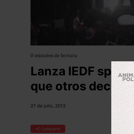
0
minutos
de lectura
Lanza IEDF spot ‘
que otros decidan 
27 de julio, 2013
Compartir