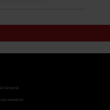
io General
con nosotros