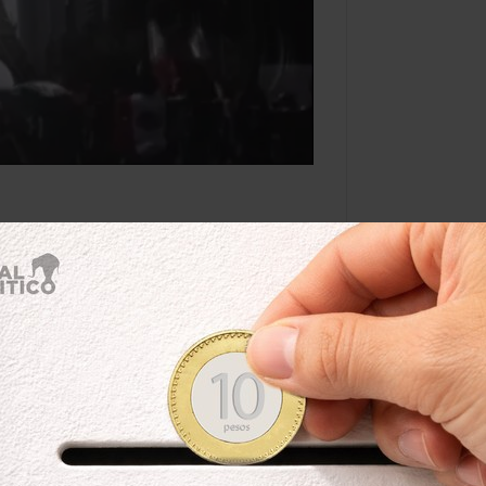
No permitas
por ti’
Por:
Manu Ureste
@
ManuVPC
Leer después