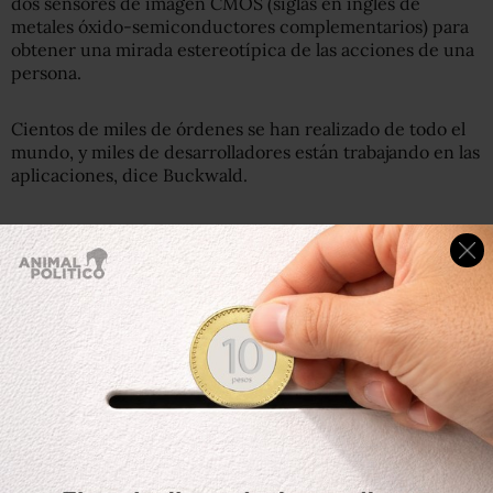
dos sensores de imagen CMOS (siglas en inglés de
metales óxido-semiconductores complementarios) para
obtener una mirada estereotípica de las acciones de una
persona.
Cientos de miles de órdenes se han realizado de todo el
mundo, y miles de desarrolladores están trabajando en las
aplicaciones, dice Buckwald.
“Leap Motion cree que tiene la oportunidad de convertir
los controles de gestos parte de la corriente principal de
experiencia informática”.
Críticas
Algunas personalidades de alto perfil en Silicon Valley, sin
embargo, dudan que Leap Motion volverá obsoletos al
ratón y al teclado.
Entre ellos está Tom Preston-Werner, director ejecutivo