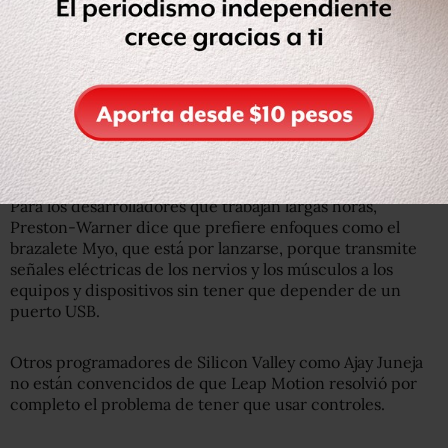
y fundador de Github, un servicio utilizado por
desarrolladores para compartir códigos y asesoramiento.
“Los codificadores seguirán necesitando teclados y
ratones en los próximos años”, dice, y añade que tener
que introducir el brazo y agitarlo durante cualquier
período de tiempo va a ser incómodo y agotador.
Para los desarrolladores que trabajan largas horas,
Preston-Warner dice que prefiere enfoques como el
brazalete Myo, que está por lanzarse, porque transmite
señales eléctricas de los nervios y los músculos a los
equipos y dispositivos sin tener que depender de un
puerto USB.
Otros programadores de Silicon Valley como Ajay Juneja
no están convencidos de que Leap Motion resolvió por
completo el problema de tener que usar controles.