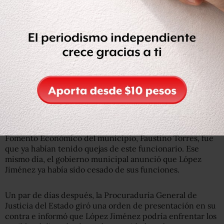
acompañado por una de sus abuelas, y que vendía dulces
en dos puntos del centro desde las 9 de la mañana hasta
las 10 de la noche.
El funcionario
Él es Juan Diego López Jiménez, funcionario de la
Dirección de Fiscalización del Ayuntamiento de Centro,
adscrito a la Zona Luz, lugar donde el niño vendía dulces.
Una de las primeras declaraciones del director de
Fomento Económico del municipio, Faustino Torres, fue
que ya habían tenido quejas de este funcionario. Ese
mismo día, el gobierno municipal anunció que López
Jiménez ya había sido cesado de sus funciones.
Un par de días después, la Procuraduría General de
Justicia del Estado giró una orden de presentación en su
contra e informó que López Jiménez podría enfrentar los