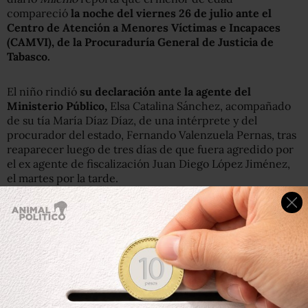
compareció
la noche del viernes 26 de julio ante el
Centro de Atención a Menores Víctimas e Incapaces
(CAMVI), de la Procuraduría General de Justicia de
Tabasco.
El niño rindió
su declaración ante la agente del
Ministerio Público,
Elsa Catalina Sánchez, acompañado
de su tía María Díaz Díaz, de una intérprete y del
procurador del estado, Fernando Valenzuela Pernas, tras
reaparecer luego de tres días de que fuera agredido por
el ex agente de fiscalización Juan Diego López Jiménez,
el martes por la tarde.
Previamente, el diario
Tabasco Hoy
publicó que
la tía del
niño tzotzil, María Díaz -quien, como su sobrino, también
vende dulces en el centro de Villahermosa en un lugar
conocido como Zona Luz- explicó que el pequeño ya no
estaba en Tabasco porque regresó a San Juan Chamula.
María dijo al diario que el niño vino a Villahermosa