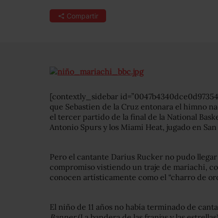
Compartir
[contextly_sidebar id=”0047b4340dce0d973541
que Sebastien de la Cruz entonara el himno na
el tercer partido de la final de la National Bas
Antonio Spurs y los Miami Heat, jugado en San
Pero el cantante Darius Rucker no pudo llegar
compromiso vistiendo un traje de mariachi, 
conocen artísticamente como el “charro de oro
El niño de 11 años no había terminado de canta
Banner
(La bandera de las franjas y las estrella