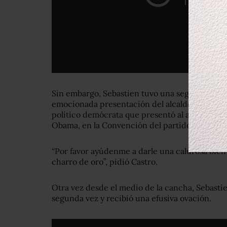
Sin embargo, Sebastien tuvo una segunda opor
emocionada presentación del alcalde de San An
político demócrata que presentó al aspirante a
Obama, en la Convención del partido de 2012.
“Por favor ayúdenme a darle una calurosa bien
charro de oro”, pidió Castro.
Otra vez desde el medio de la cancha, Sebasti
segunda vez y recibió una efusiva ovación.