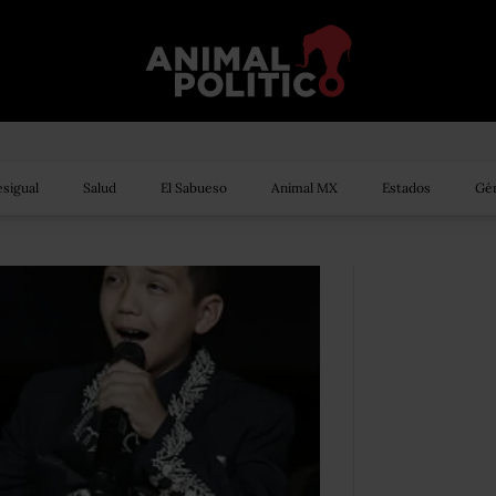
sigual
Salud
El Sabueso
Animal MX
Estados
Gén