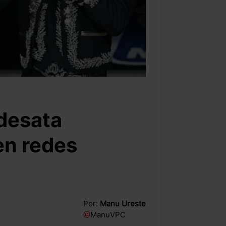
 desata
en redes
Por:
Manu Ureste
@
ManuVPC