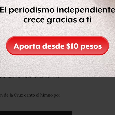
tunidad. Además, contó con la
tonio, Julián Castro, el ascendente
 la reelección presidencial, Barack
venida a un joven fenomenal, el
en de la Cruz cantó el himno por