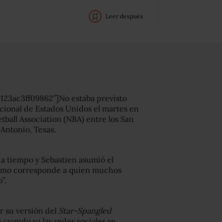
Leer después
23ac3ff09862″]No estaba previsto
cional de Estados Unidos el martes en
ketball Association (NBA) entre los San
 Antonio, Texas.
 a tiempo y Sebastien asumió el
como corresponde a quien muchos
”.
r su versión del
Star-Spangled
s) cuando ya las redes sociales se