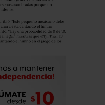
personas asombradas porque un
nidense.
scribió: “Este pequeño mexicano debe
y ahora está cantando el himno
ntó: “Hay una probabilidad de 9 de 10,
ea ilegal”, mientras que @Tj_Tha_DJ
antando el himno en el juego de los