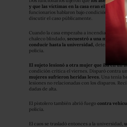
Dos funcionarios dijeron que
los asesinatos 
y que las víctimas en la casa eran el padre y 
funcionarios hablaron bajo condición de anon
discutir el caso públicamente.
Cuando la casa empezaba a incendiarse, el hom
chaleco blindado,
secuestró a una mujer y su a
conducir hasta la universidad,
deteniéndose en
policía.
El sujeto lesionó a otra mujer que iba en un a
condición crítica el viernes. Disparó contra u
mujeres sufrieron heridas leves.
Una tenía her
lesiones no relacionadas con los disparos. Re
dadas de alta.
El pistolero también abrió fuego
contra vehícul
policía.
El caos se trasladó entonces a la universidad,
u