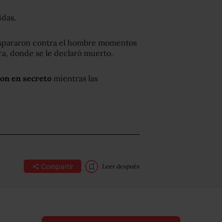
idas.
 dispararon contra el hombre momentos
ra, donde se le declaró muerto.
ron en secreto
mientras las
Compartir
Leer después