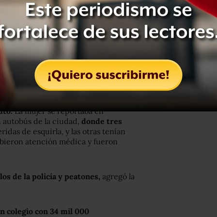
comenzaron como una riña doméstica
el hermano del agresor.
Los
imato porque no estaban autorizados a
bre, vestido con lo que parecía un
uto a punta de pistola y la hizo
 el camino para disparar, dijo la
uto.
La mujer se reportaba en
n autobús de la ciudad,
donde tres
idas de esquirla, y las otras tenían
cibieron atención médica y fueron
os de la policía y peatones,
agregó la
n colegio con 34 mil 000