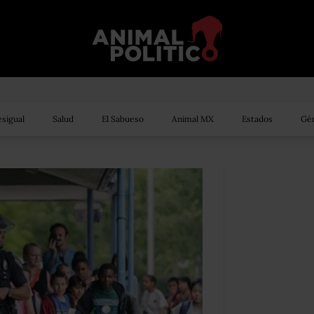
sigual
Salud
El Sabueso
Animal MX
Estados
Gén