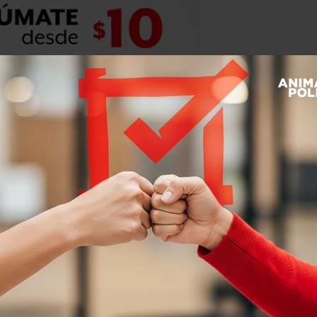
sonas, incluido el agresor, murieron,
 a cerca de kilómetro y medio (una
 fuego contra una casa donde se
Jacqueline Seabrooks.