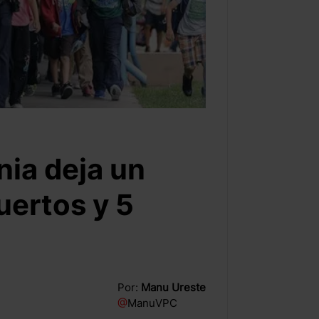
nia deja un
uertos y 5
Por:
Manu Ureste
@
ManuVPC