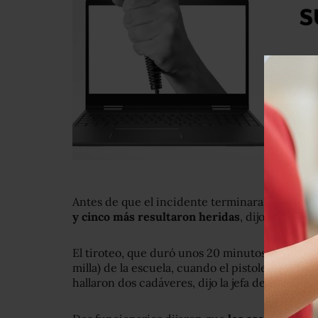
Antes de que el incidente terminara,
cinco per
y cinco más resultaron heridas
, dijo la policía.
El tiroteo, que duró unos 20 minutos, comenzó
milla) de la escuela, cuando el pistolero abrió
hallaron dos cadáveres, dijo la jefa de policía 