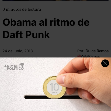
0
minutos
de lectura
Obama al ritmo de
Daft Punk
24 de junio, 2013
Por:
Dulce Ramos
@
WikiRamos
Compartir
Leer después
Compartir
Leer después