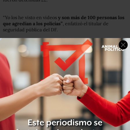
“Yo los he visto en videos
y son más de 100 personas los
que agredían a los policías”
, enfatizó el titular de
seguridad pública del DF.
Escucha aquí los audios de la entrevista con Denise
Maerker: