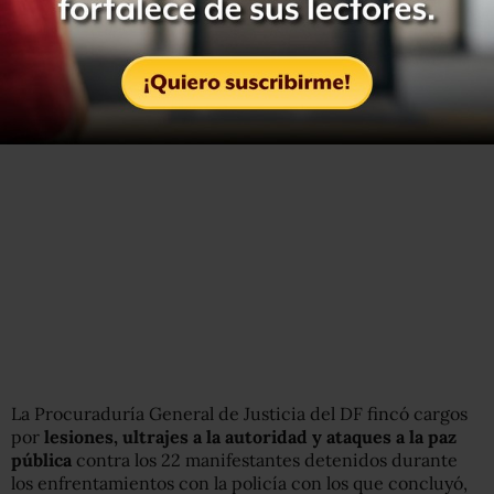
La Procuraduría General de Justicia del DF fincó cargos
por
lesiones, ultrajes a la autoridad y ataques a la paz
pública
contra los 22 manifestantes detenidos durante
los enfrentamientos con la policía con los que concluyó,