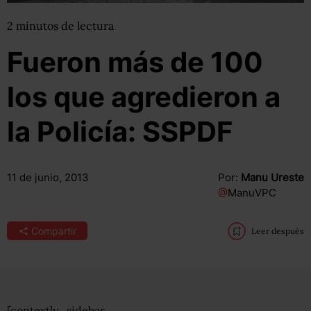
2
minutos
de lectura
Fueron más de 100
los que agredieron a
la Policía: SSPDF
11 de junio, 2013
Por:
Manu Ureste
@
ManuVPC
Compartir
Leer después
[contextly_sidebar