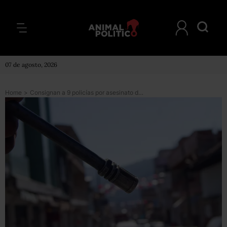
07 de agosto, 2026
Home
>
Consignan a 9 policías por asesinato de mujer en Condado de Sayavedra