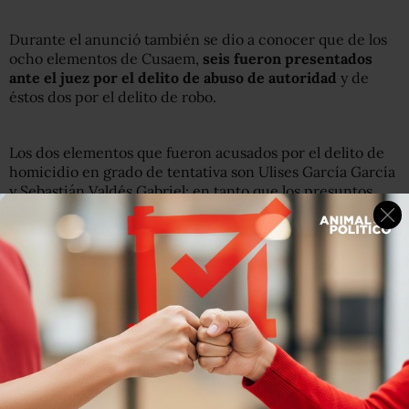
Durante el anunció también se dio a conocer que de los
ocho elementos de Cusaem,
seis fueron presentados
ante el juez por el delito de abuso de autoridad
y de
éstos dos por el delito de robo.
Los dos elementos que fueron acusados por el delito de
homicidio en grado de tentativa son Ulises García García
y Sebastián Valdés Gabriel; en tanto que los presuntos
responsables del delito de abuso de autoridad fueron
Eder Maceda Almeida, Merac Atila Ayala Orozco,
Abraham Soriano Gudiño, Juan Ruíz Erqueda, Oscar Fidel
Ríos Flores y Sergio Gerardo Hernández.
Joven murió acribillada por guardias privados