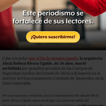
Cabe recordar
que el fin de semana pasado
,
la arquitecta
Alicia Rebeca Rivera Ugalde, de 34 años, murió
acribillada
por guardias privados de los Cuerpos de
Seguridad Auxiliar del Estado de México (Cusaem) en el
interior del fraccionamiento Condado de Sayavedra, en la
Zona Esmeralda.
Por una supuesta confusión, hacia la medianoche del sábado 08 de
junio, Rivera Ugalde, quien se dirigía a la caseta de salida del
fraccionamiento, tras acudir a una comida familiar,
recibió un tiro que