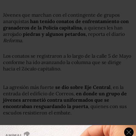
Jóvenes que marchan con el contingente de grupos
anarquistas
han tenido conatos de enfrentamiento con
granaderos de la Policía capitalina,
a quienes les han
arrojado
piedras y algunos petardos,
reporta el diario
Reforma.
Los conatos se registraron a lo largo de la calle 5 de Mayo
conforme ha ido avanzando la columna que se dirige
hacia el Zócalo capitalino.
La agresión más fuerte
se dio sobre Eje Central
, en la
entrada del edificio de Correos,
en donde un grupo de
jóvenes arremetió contra uniformados que se
encontraban resguardando la puerta
, quienes con sus
escudos resistieron el embate.
Por su parte, diversos sindicatos de la Unión Nacional de