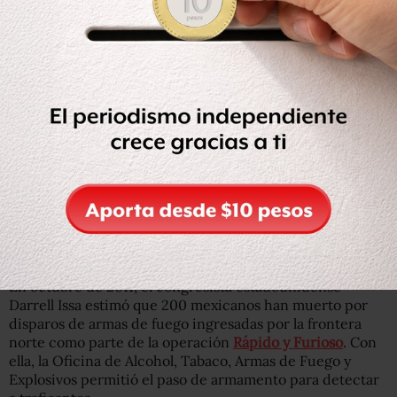
El derecho de los ciudadanos estadounidenses a portar
armas está garantizado en la Segunda Enmienda de la
Carta de Derechos (Bill of Rights), sin embargo, recientes
tiroteos en escuelas, como la matanza de
Sandy Hook
ocurrida en diciembre de 2012, han avivado el debate
sobre sus límites.
Igualmente, en la reciente visita de Obama a México,
organizaciones defensoras de derechos humanos
hicieron volar un dirigible en la capital para pedir que
México y Estados Unidos trabajen por controlar el tráfico
de armas.
En octubre de 2011, el congresista estadounidense
Darrell Issa estimó que 200 mexicanos han muerto por
disparos de armas de fuego ingresadas por la frontera
norte como parte de la operación
Rápido y Furioso
. Con
ella, la Oficina de Alcohol, Tabaco, Armas de Fuego y
Explosivos permitió el paso de armamento para detectar