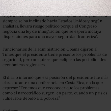
“Poner a México en el asiento del conductor en la
seguridad marca un cambio en el equilibrio de poder que
siempre se ha inclinado hacia Estados Unidos y, según
analistas, llevará riesgo político porque el Congreso
negocia una ley de inmigración que se espera incluya
disposiciones para una mayor seguridad fronteriza”.
Funcionarios de la administración Obama dijeron al
Times que el presidente tiene presente los problemas de
seguridad, pero no quiere que eclipsen las posibilidades
económicas regionales.
El diario informó que esa posición del presidente fue más
clara durante una conferencia en Costa Rica, en la que
expresó: “Tenemos que reconocer que los problemas
como el narcotráfico surgen, en parte, cuando un país es
vulnerable debido a la pobreza”.
Notimex