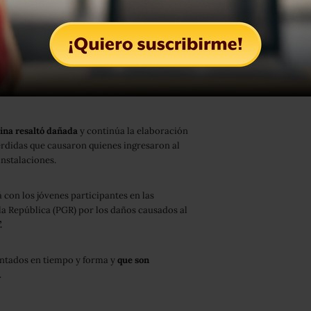
arios
“que tengan preservados todos sus
cina resaltó dañada
y continúa la elaboración
érdidas que causaron quienes ingresaron al
instalaciones.
con los jóvenes participantes en las
a República (PGR) por los daños causados al
.
entados en tiempo y forma y
que son
.