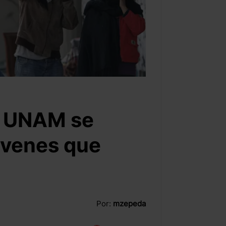
a UNAM se
óvenes que
Por:
mzepeda