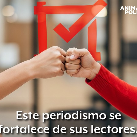
dios.
co
y no sólo no lo conozco, cuando lo he pedido
sidad Nacional Autónoma de México (UNAM).