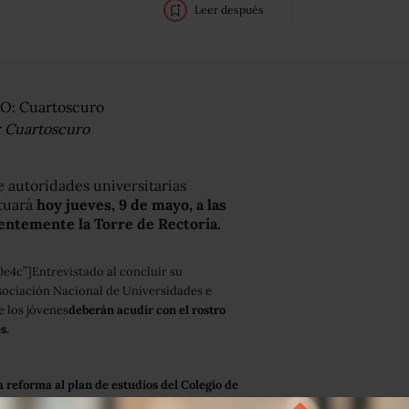
Leer después
: Cuartoscuro
e autoridades universitarias
ctuará
hoy jueves, 9 de mayo, a las
entemente la Torre de Rectoría.
4c”]Entrevistado al concluir su
Asociación Nacional de Universidades e
e los jóvenes
deberán acudir con el rostro
s.
la reforma al plan de estudios del Colegio de
que hasta el momento no hay un proyecto