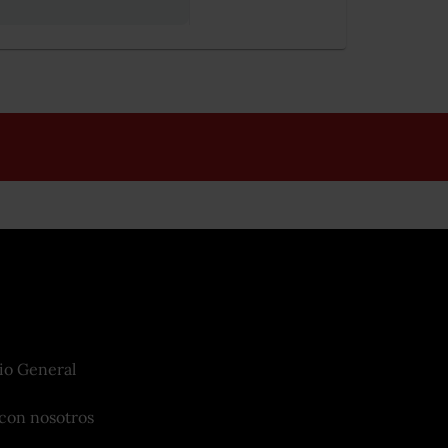
io General
con nosotros