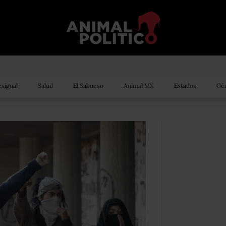
sigual
Salud
El Sabueso
Animal MX
Estados
Gén