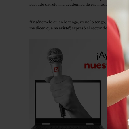
acabado de reforma académica de esa modalidad de estu
“Enséñemelo quien lo tenga, yo no lo tengo, no lo conoz
me dicen que no existe”,
expresó el rector de la Univer