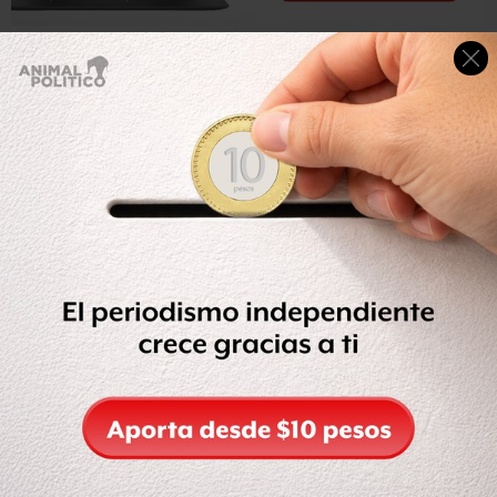
Los retos en la relación México- Estados Unidos
En entrevista con
Animal Político,
el embajador de México
en Estados Unidos,
Eduardo Medina Mora , señaló
que
existen diversos
retos para fortalecer las relaciones
entre ambas naciones
y
uno de ellos es el de mejorar la
competitividad económica de nuestro país.
Tras la reunión de trabajo entre los presidentes Enrique
Peña Nieto y Barack Obama, el embajador consideró que
los resultados fueron “excelentes”, ya que los temas que se
trataron fueron diversos y se logró llegar a acuerdos de
corto, mediano y largo plazo.
“Fue una reunión muy buena con una agenda
diversificada y en ella se destacaron sobre todo las
oportunidades en materia económica, sobre todo por el