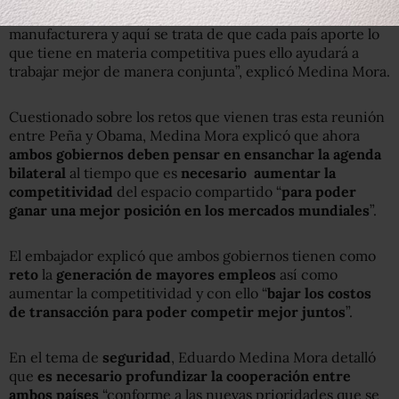
nivel de integración que tiene ya nuestra industria
manufacturera y aquí se trata de que cada país aporte lo
que tiene en materia competitiva pues ello ayudará a
trabajar mejor de manera conjunta”, explicó Medina Mora.
Cuestionado sobre los retos que vienen tras esta reunión
entre Peña y Obama, Medina Mora explicó que ahora
ambos gobiernos deben pensar en ensanchar la agenda
bilateral
al tiempo que es
necesario aumentar la
competitividad
del espacio compartido “
para poder
ganar una mejor posición en los mercados mundiales
”.
El embajador explicó que ambos gobiernos tienen como
reto
la
generación de mayores empleos
así como
aumentar la competitividad y con ello “
bajar los costos
de transacción para poder competir mejor juntos
”.
En el tema de
seguridad
, Eduardo Medina Mora detalló
que
es necesario profundizar la cooperación entre
ambos países
“conforme a las nuevas prioridades que se