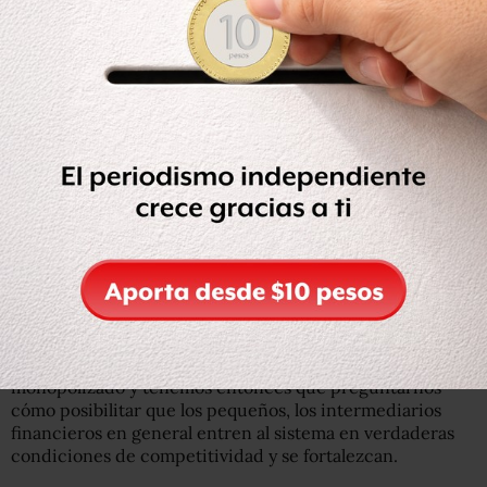
en nuestro país. Las instituciones del Estado cobran más
alto que la banca comercial por los factorajes y todo el
conjunto de intermediaciones que desarrollan, piden
más garantías a quienes les prestan que la banca
comercial. No apuestan al desarrollo, piensan solamente
en tener números negros y no están pensando en el
desarrollo del país.
*Tenemos una enorme contradicción, porque mientras
que
las Micro, Pequeñas y Medianas empresas generan
alrededor del 70% de los empleos en el país, sólo
reciben el 5% del crédito nacional.
*
Cinco instituciones bancarias controlan prácticamente
todo el mercado financiero
y entonces no hay
competencia. Hay un sistema bancario financiero,
monopolizado y tenemos entonces que preguntarnos
cómo posibilitar que los pequeños, los intermediarios
financieros en general entren al sistema en verdaderas
condiciones de competitividad y se fortalezcan.