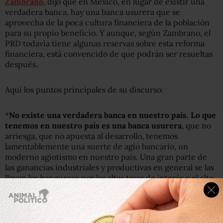
Zambrano
, dijo que en México, en lugar de existir una
verdadera banca, hay una banca usurera que se
aprovecha de la poca cultura financiera de la población
para su propio beneficio. Y aunque, según Zambrano, el
PRD todavía tiene algunas reservas sobre esta reforma
financiera, está convencido de que podrán ser resueltas
después.
Aquí los puntos principales de su discurso:
*
No existe una verdadera banca en nuestro país. Lo que
tenemos en nuestro país es una banca usurera
, que no
arriesga, que no apuesta al desarrollo, tenemos
lamentablemente una suerte de agio bancario, un
moderno agiotismo en nuestro país. Una gran parte de
las ganancias industriales y productivas en general se las
llevan los banqueros por las altas tasas de interés y el alto
costo de las comisiones que cobran.
*Tampoco tenemos una verdadera banca de desarrollo