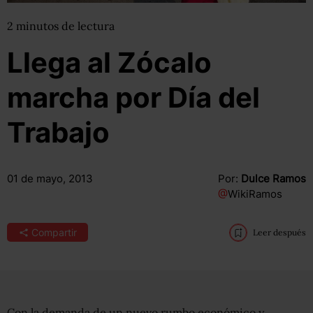
2
minutos
de lectura
Llega al Zócalo
marcha por Día del
Trabajo
01 de mayo, 2013
Por:
Dulce Ramos
@
WikiRamos
Compartir
Leer después
Con la demanda de un nuevo rumbo económico y