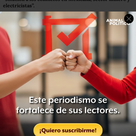
electricistas”.
En tanto, los sindicalizados de Mexicana lanzaban
consignas como:
“De este a oeste, Mexicana volará
cueste lo que cueste”
, al igual que portaban una gran
manta con la leyenda:
“Justicia para los Trabajadores de
Mexicana de Aviación, sólo queremos trabajar”.