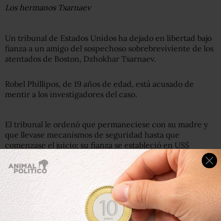
Los hermanos Tsarnaev
Un tribunal de Estados Unidos ha dejado en libertad bajo
fianza a un amigo del sospechoso sobrebreviviente de los
atentados de Boston, Dzhokhar Tsarnaev.
Robel Phillipos, de 19 años de edad, está acusado de
mentir a los investigadores del caso.
El tribunal le ordenó que permaneciese con su madre y
que llevase mecanismos de seguridad hasta que
comenzase el juicio; su fianza se estableció en US$
100.000.
Los abogados de Phillipos le dijeron al tribunal que el
acusado no tenía nada que ver con los ataques en la
maratón de Boston ocurridos el mes pasado, y que no
había peligro de fuga.