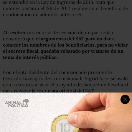
se extendió en la Ley de Ingresos de 2013, para que
quienes pagaran el ISR de 2012 recibieran el beneficio de
condonación de adeudos anteriores.
Al resolver un recurso de revisión de un particular,
consideró que
el argumento del SAT para no dar a
conocer los nombres de los beneficiarios, para no violar
el secreto fiscal, quedaba rebasado por tratarse de un
tema de interés público.
Con el voto disidente del comisionado presidente
Gerardo Laveaga y de la comisionada Sigrid Artz, se avaló
con tres votos a favor el proyecto de Jacqueline Peschard
para revocar la respuesta original del SAT.