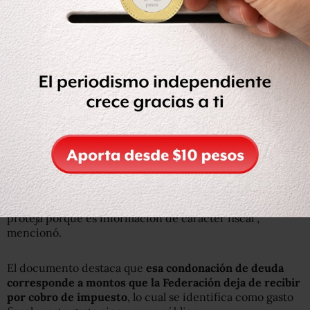
“Lo que hacemos en este asunto es, efectivamente hacer
una ponderación para ver en dónde está el interés
público mayor, si en proteger el derecho de los
contribuyentes, que en este caso son autoridades que
están sujetas a la transparencia, o si debe privar el que se
proteja porque es información de carácter fiscal”,
mencionó.
El documento destaca que
esa condonación de deuda
corresponde a montos que la Federación deja de recibir
por cobro de impuesto
, lo cual se identifica como gasto