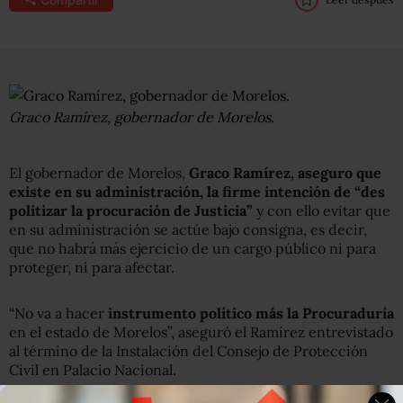
Graco Ramírez, gobernador de Morelos.
El gobernador de Morelos,
Graco Ramírez, aseguro que
existe en su administración, la firme intención de “des
politizar la procuración de Justicia”
y con ello evitar que
en su administración se actúe bajo consigna, es decir,
que no habrá más ejercicio de un cargo público ni para
proteger, ni para afectar.
“No va a hacer
instrumento político más la Procuraduría
en el estado de Morelos”, aseguró el Ramírez entrevistado
al término de la Instalación del Consejo de Protección
Civil en Palacio Nacional.