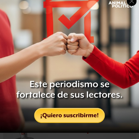
A través de un comunicado, el gobernador también
anunció que
en breve habrá de establecerse la policía
de investigación criminal
y las fiscalías que también
habrán de ser especializadas. Adelantó que están cerca
de entrar en operación las fiscalías para delitos de
género, fiscalías para delitos de carácter penal que hasta
el momento tienen un perfil adversarial, al tiempo que se
dará especial atención a la denuncia como instrumento
de investigación.
Ayer Ramírez
anunció que presentará una iniciativa al
Congreso estatal para transformar el Ministerio
Público
de la Procuraduría General de Justicia estatal en
la Fiscalía General de Justicia del Estado de Morelos.