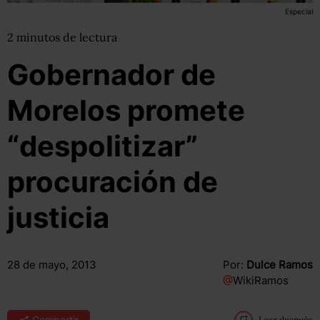
Especial
2
minutos
de lectura
Gobernador de
Morelos promete
“despolitizar”
procuración de
justicia
28 de mayo, 2013
Por:
Dulce Ramos
@
WikiRamos
Compartir
Leer después