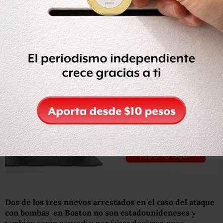
Una fuente dijo a la cadena CNN que
los sospechosos
están bajo custodia del FBI
, son estudiantes y podrían
ser acusados de obstrucción de la justicia.
Dos de los tres nuevos arrestados en el caso del ataque
con bombas en Boston no son estadounideneses
y
también serán acusados por falsas declaraciones.