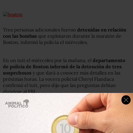
Tres personas adicionales fueron
detenidas en relación
con las bombas
que explotaron durante la maratón de
Boston, informó la policía el miércoles.
En un tuit el miércoles por la mañana, el
departamento
de policía de Boston informó de la detención de tres
sospechosos
y que dará a conocer más detalles en las
próximas horas. La vocera policial Cheryl Fiandaca
confirmó el tuit, pero dijo que las preguntas debían
dirigirse al FBI.
“
Tres sospechosos más fueron detenidos en el caso del
atentado del maratón
“, indicó la Policía en su cuenta
Twitter sin aportar más detalles.