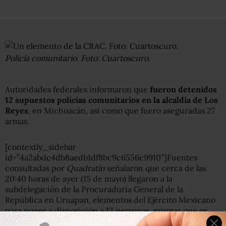
Policía comunitario. Foto: Cuartoscuro.
Autoridades federales informaron que
fueron detenidos
12 supuestos policías comunitarios en la alcaldía de Los
Reyes
, en Michoacán, así como que fuero aseguradas 27
armas.
[contextly_sidebar
id=”4a2abdc4db8aedb1df8bc9c6556c9910″]Fuentes
consultadas por
Quadratín
señalaron que cerca de las
20:40 horas de ayer (15 de mayo) llegaron a la
subdelegación de la Procuraduría General de la
República en Uruapan, elementos del Ejército Mexicano
para poner a disposición a 12 personas, mismas que se
presume son policías comunitarios.