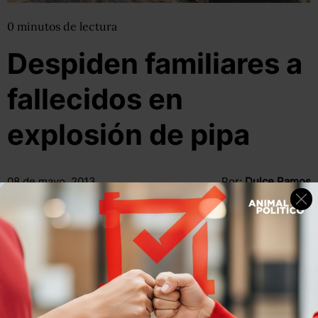
0
minutos
de lectura
Despiden familiares a
fallecidos en
explosión de pipa
08 de mayo, 2013
Por:
Dulce Ramos
@
WikiRamos
Compartir
Leer después