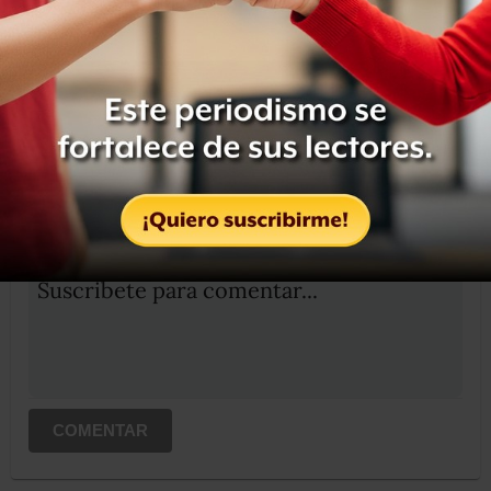
Compartir
Leer después
OCULTAR COMENTARIOS
Iniciar sesión
Registrate
Suscribete para comentar...
COMENTAR