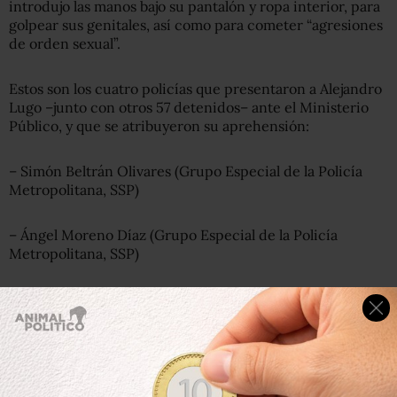
introdujo las manos bajo su pantalón y ropa interior, para
golpear sus genitales, así como para cometer “agresiones
de orden sexual”.
Estos son los cuatro policías que presentaron a Alejandro
Lugo –junto con otros 57 detenidos– ante el Ministerio
Público, y que se atribuyeron su aprehensión:
– Simón Beltrán Olivares (Grupo Especial de la Policía
Metropolitana, SSP)
– Ángel Moreno Díaz (Grupo Especial de la Policía
Metropolitana, SSP)
– Rosalba Hernández Páez (Unidad de Protección
Ciudadana Asturias, SSP)
– Olga Lidia Santana Meza (Dirección de Operación Vial
Zona 2 Centro, SSP)