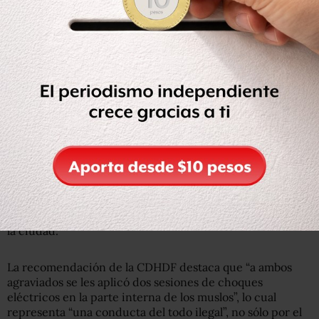
Descargas eléctricas
La Comisión de Derechos Humanos del DF comprobó que
en al menos tres aprehensiones ocurridas a raíz de los
disturbios del 1 de diciembre, los policías de la SSP
emplearon equipo para descargas eléctricas contra los
detenidos, una vez que fueron introducidos en vehículos
oficiales.
Es el caso de
Víctor Aguilar y Alejandro Cortés
, quienes
fueron arrestados a las 19:30 horas en las cercanías de la
Agencia 50 del MP, a donde se habían trasladado para
protestar por las detenciones realizadas en el Centro de
la ciudad.
La recomendación de la CDHDF destaca que “a ambos
agraviados se les aplicó dos sesiones de choques
eléctricos en la parte interna de los muslos”, lo cual
representa “una conducta del todo ilegal”, no sólo por el