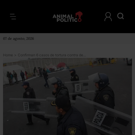
07 de agosto, 2026
Home
>
Confirman 6 casos de tortura contra detenidos del #1DMX