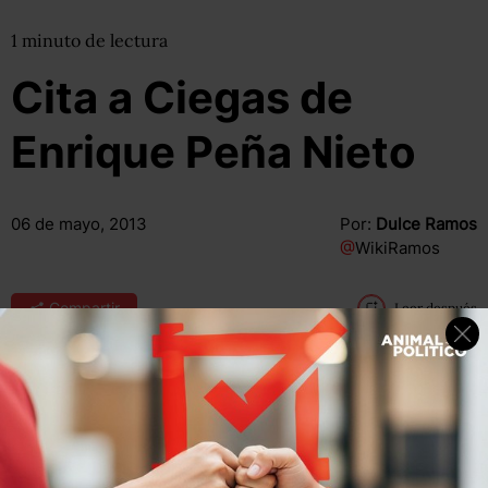
1
minuto
de lectura
Cita a Ciegas de
Enrique Peña Nieto
06 de mayo, 2013
Por:
Dulce Ramos
@
WikiRamos
Compartir
Leer después
“No hago un gobierno para la popularidad ni para estar
realmente en una mejor condición, hago un gobierno y
estoy encabezando un gobierno que quiere ser eficaz”.