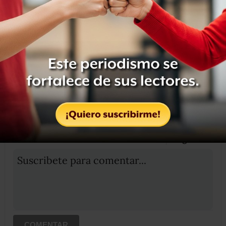
Compartir
Leer después
OCULTAR COMENTARIOS
Iniciar sesión
Registrate
Suscribete para comentar...
COMENTAR