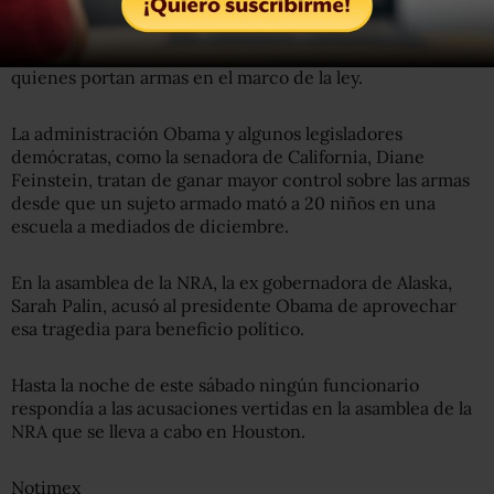
LaPierre acusó a la administración del presidente Barack
Obama, que busca un mayor control sobre la venta y
portación de armas de fuego en el país, de “satanizar” a
quienes portan armas en el marco de la ley.
La administración Obama y algunos legisladores
demócratas, como la senadora de California, Diane
Feinstein, tratan de ganar mayor control sobre las armas
desde que un sujeto armado mató a 20 niños en una
escuela a mediados de diciembre.
En la asamblea de la NRA, la ex gobernadora de Alaska,
Sarah Palin, acusó al presidente Obama de aprovechar
esa tragedia para beneficio político.
Hasta la noche de este sábado ningún funcionario
respondía a las acusaciones vertidas en la asamblea de la
NRA que se lleva a cabo en Houston.
Notimex