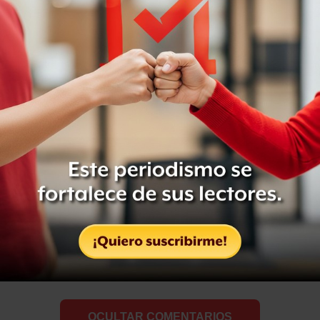
Compartir
Leer después
Etiquetas:
BOWIE
HADFIELD
SPACE
OCULTAR COMENTARIOS