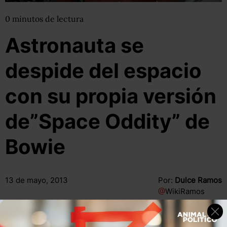
0
minutos
de lectura
Astronauta se
despide del espacio
con su propia versión
de”Space Oddity” de
Bowie
13 de mayo, 2013
Por:
Dulce Ramos
@
WikiRamos
Compartir
Leer después