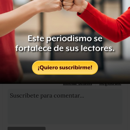
Etiquetas:
7
MAYO
POPO
VIDEO
OCULTAR COMENTARIOS
Iniciar sesión
Registrate
Suscribete para comentar...