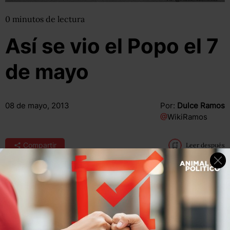
0
minutos
de lectura
Así se vio el Popo el 7
de mayo
08 de mayo, 2013
Por:
Dulce Ramos
@
WikiRamos
Compartir
Leer después
Compartir
Leer después