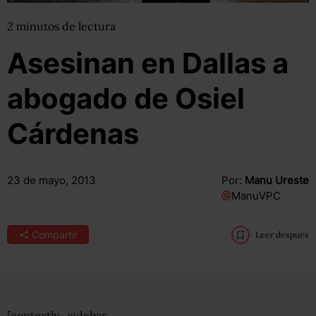
2
minutos
de lectura
Asesinan en Dallas a
abogado de Osiel
Cárdenas
23 de mayo, 2013
Por:
Manu Ureste
@
ManuVPC
Compartir
Leer después
[contextly_sidebar