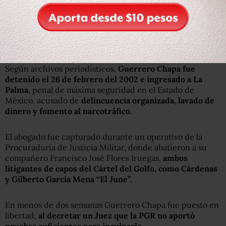
está ayudando con la pesquisa.
Southlake se encuentra unos 24 kilómetros al noreste de
Fort Worth.
Según archivos periodísticos,
Guerrero Chapa fue
detenido el 26 de febrero del 2002 e ingresado a La
Palma,
penal de máxima seguridad en el Estado de
México, acusado de
delincuencia organizada, lavado de
dinero y fomento al narcotráfico.
El abogado fue capturado durante un operativo de la
Procuraduría de Justicia Militar, donde abatieron a su
compañero Francisco José Flores Iruegas,
ambos
litigantes de capos del Cártel del Golfo, como Cárdenas
y Gilberto García Mena “El June”.
En menos de dos semanas Guerrero Chapa fue puesto en
libertad,
al decretar un Juez que la PGR no aportó
pruebas suficientes para inculparlo
.