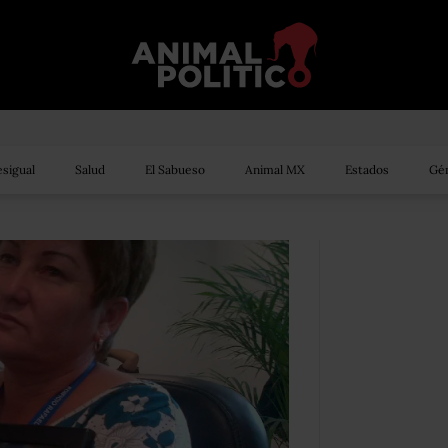
sigual
Salud
El Sabueso
Animal MX
Estados
Gén