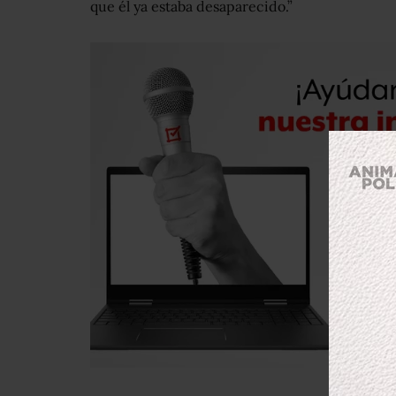
que él ya estaba desaparecido.”