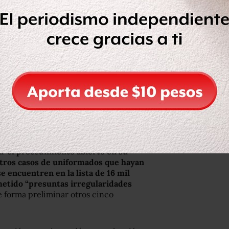
3394270aeccc0″]
e la Policía Federal, Jean Paul
ministrativo contra su hijo se inició
 que el agente incurrió en “abandono
to es una muestra de la
 misma PF realizó en agosto de 2012
s, “por haber sido víctimas de
ento del deber”.
tinó una silla para la fotografía de
e la inconformidad expresada por la
r el procedimiento abierto en su
 otros casos de uniformados que hayan
e encuentren en la lista de 16 mil
ometido “presuntas irregularidades
e forma preliminar otros cinco