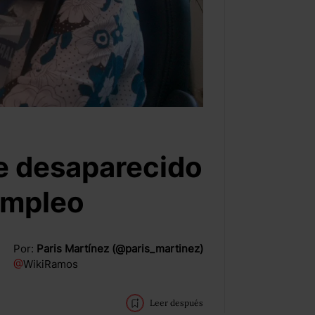
e desaparecido
empleo
Por:
Paris Martínez (@paris_martinez)
@
WikiRamos
Leer después