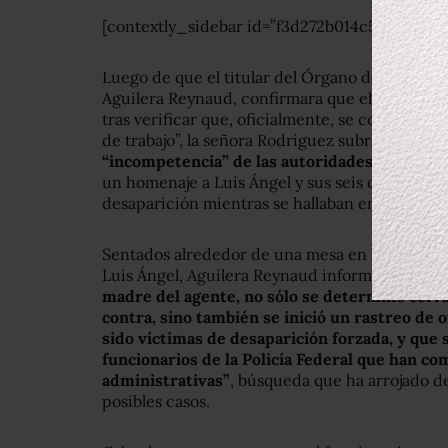
[contextly_sidebar id=”f3d272b014c5483e610
Luego de que el titular del Órgano de Control d
Aguilera Reynaud, confirmara que el proceso ad
tras verificar que, oficialmente, se considera
de trabajo”, la señora Rodríguez subrayó que
es
“incompetencia” de las autoridades,
ya que la
un homenaje a Luis Ángel y sus seis compañero
desaparición mientras se hallaban en cumplimi
Sentados alrededor de una mesa en la que se des
Luis Ángel, Aguilera Reynaud informó que,
ant
madre del agente, no sólo se determinó cerra
contra, sino también se inició un rastreo de
sido víctimas de desaparición forzada, y que s
funcionarios de la Policía Federal que han c
administrativas”
, búsqueda que ha arrojado d
posibles casos.