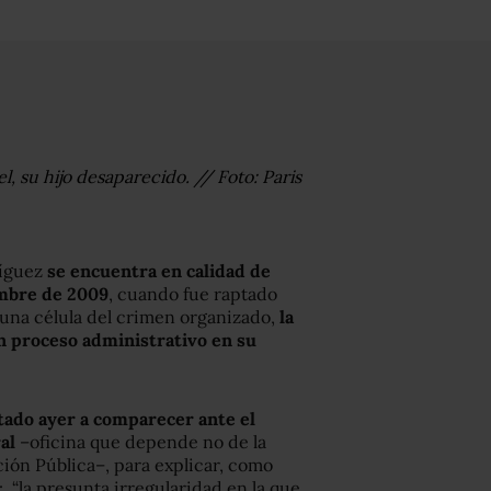
, su hijo desaparecido. // Foto: Paris
ríguez
se encuentra en calidad de
embre de 2009
, cuando fue raptado
 una célula del crimen organizado,
la
un proceso administrativo en su
tado ayer a comparecer ante el
al
–oficina que depende no de la
nción Pública–, para explicar, como
a: “la presunta irregularidad en la que