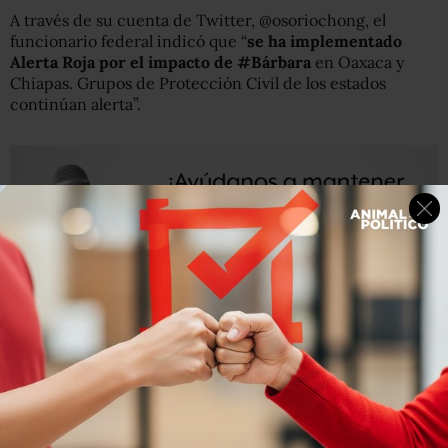
A través de su cuenta de Twitter, @osoriochong, el
funcionario federal indicó que “
se ha implementado
Alerta Roja por el impacto de #Bárbara
en Oaxaca y
Chiapas. Grupos de Protección Civil de los estados
continúan alerta”.