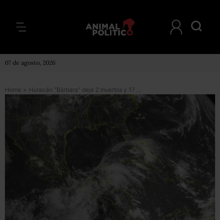
07 de agosto, 2026
Home
>
Huracán “Bárbara” deja 2 muertos y 17 desaparecidos en Oaxaca