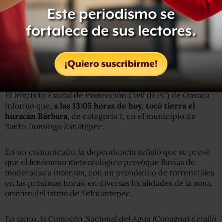
La Alerta Roja refiere que
se mantendrá en resguardo
total a la población y las autoridades
, cancelando toda
actividad, mientras que los consejos estatales y
municipales de Protección Civil se mantendrán en sesión
permanente, atentos a la evolución del fenómeno.
Toca tierra en Oaxaca
El Instituto Estatal de Protección Civil (IEPC) de Oaxaca
informó que,
a las 13:05 horas de hoy, tocó tierra el
huracán Bárbara
, de categoría 1, en el municipio de
Santo Domingo Zanatepec.
En un comunicado, la dependencia señaló que se prevé
que el fenómeno meteorológico provoque lluvias de
moderadas a intensas, con un pronóstico de torrenciales
en las próximas horas, en diversas localidades de la zona
oriente del istmo de Tehuantepec.
En tanto, la Comisión Nacional del Agua (Conagua) detalló