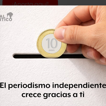
de mexicanos que se encuentran en un
eseo la misma suerte y trato para
ntran en situación similar
de riesgo
sores o autores intelectuales, no tener
seo daño a persona alguna, en mi
ad y hoy no es la excepción,
n
a.”
la información le fue comunicada por
orio Chong, y el director del CISEN,