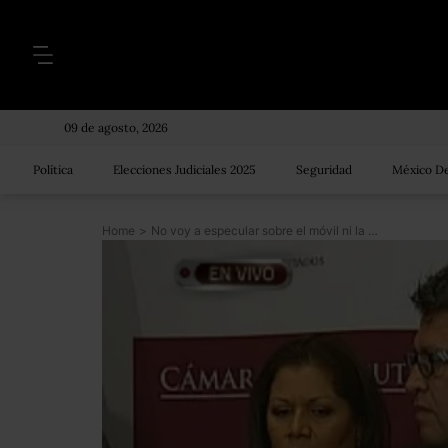
09 de agosto, 2026
Política
Elecciones Judiciales 2025
Seguridad
México De
Home
>
No voy a especular sobre el móvil ni la autoría: Monreal