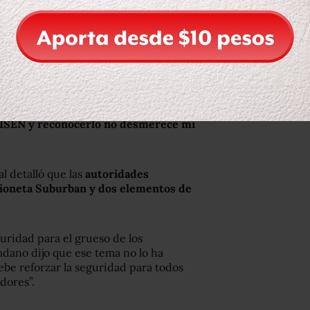
gravedad de las acciones que
o, “
durante las horas posteriores
 Gobernación para diseñar medida de
el asunto, debían mantener en sigilo.”
iempre ha intentado ser honesto, “no
rencia lo que sucedió, por eso
así como el trato que tuvo conmigo el
 CISEN y reconocerlo no desmerece mi
l detalló que las
autoridades
ioneta Suburban y dos elementos de
guridad para el grueso de los
adano dijo que ese tema no lo ha
be reforzar la seguridad para todos
dores”.