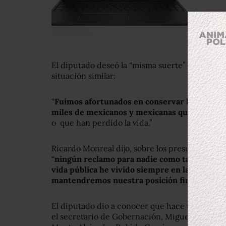
El diputado deseó la “misma suerte” a miles 
situación similar:
“
Fuimos afortunados en conservar la vida y d
miles de mexicanos y mexicanas que se encue
o que han perdido la vida.”
Ricardo Monreal dijo, sobre los presuntos agre
“
ningún reclamo para nadie como tampoco de
vida pública he vivido siempre en la adversid
mantendremos nuestra posición firme y dig
El diputado dio a conocer que hace unos días 
el secretario de Gobernación, Miguel Ángel Os