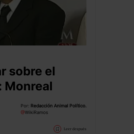
r sobre el
a: Monreal
Por:
Redacción Animal Político.
@
WikiRamos
Leer después