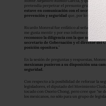
Monte Alejandro Rubido García, y que, por la 
pretendía perpetrar el presunto grupo delictiv
estuve en comunicación con el secretario de
prevención y seguridad
que, por lo delicado d
Ricardo Monreal fue enfático al señalar que s
me gusta mentir y por eso informo con transpa
reconozco la diligencia con la que se actuó, 
secretario de Gobernación y el director del
posición opositora.
”
En la sesión de preguntas y respuestas, Monrea
mexicanas pusieron a su disposición
una cam
seguridad.
Con respecto a la posibilidad de reforzar la se
legisladores, el diputado del Movimiento Ciud
tocado con Osorio Chong, pero cree que “se de
los mexicanos, no sólo para un grupo de legisla