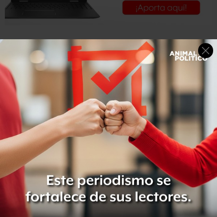
Posteriormente
el gas robado era comercializado en 5.56
pesos por litro
, lo que lleva a la SEIDO a estimar que las
ganancias generadas
eran de
aproximadamente 200 mil
pesos diarios en esa bodega.
“Las
pipas que salían de
las instalaciones de
Pemex eran
captadas y se les sustraían entre 100 y 500 litros de gas
con bombas
, el cual
almacenaban en pipas de 40 mil y 50
mil litros para su posterior comercialización
”, dijo el
funcionario federal en conferencia de prensa.
En la segunda bodega cateada por la PGR, tras obtener
permiso por un juez federal, el personal detectó que
pipas que también salían de plantas de Pemex
proporcionaban combustóleo a un precio de 3.50 pesos
por litro.