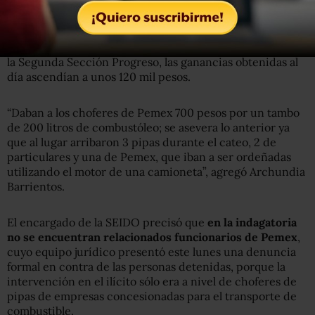
El combustóleo era después vendido por el grupo en 7
pesos el litro, por lo que se calcula que en esa bodega, en
la Segunda Sección Progreso, las ganancias obtenidas al
día ascendían a unos 120 mil pesos.
“Daban a los choferes de Pemex 700 pesos por un tambo
de 200 litros de combustóleo; se asevera lo anterior ya
que al lugar arribaron 3 pipas durante el cateo, 2 de
particulares y una de Pemex, que iban a ser ordeñadas
utilizando el motor de una camioneta”, agregó Archundia
Barrientos.
El encargado de la SEIDO precisó que
en la indagatoria
no se encuentran relacionados funcionarios de Pemex
,
cuyo equipo jurídico presentó este lunes una denuncia
formal en contra de las personas detenidas, porque la
intervención en el ilícito sólo era a nivel de choferes de
pipas de empresas concesionadas para el transporte de
combustible.