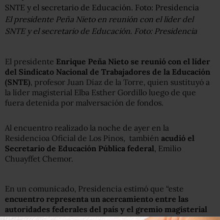
El presidente Peña Nieto en reunión con el líder del
SNTE y el secretario de Educación. Foto: Presidencia
El presidente
Enrique Peña Nieto se reunió con el líder
del Sindicato Nacional de Trabajadores de la Educación
(SNTE)
, profesor Juan Díaz de la Torre, quien sustituyó a
la líder magisterial Elba Esther Gordillo luego de que
fuera detenida por malversación de fondos.
Al encuentro realizado la noche de ayer en la
Residencioa Oficial de Los Pinos, también
acudió el
Secretario de Educación Pública federal
, Emilio
Chuayffet Chemor.
En un comunicado, Presidencia estimó que “este
encuentro representa un acercamiento entre las
autoridades federales del país y el gremio magisterial
en el marco de la formulación del Plan Nacional de