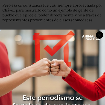
Pero esa circunstancia fue casi siempre aprovechada por
Chávez para mostrarlo como un ejemplo de gente de
pueblo que ejerce el poder directamente y no a través de
representantes provenientes de clases acomodadas.
“Mira donde va Nicolás, de autobusero (a
vicepresidente). Nicolás era conductor de autobús en el
Metro y cómo se burla de él la burguesía por eso”, decía
Chávez poco después de ganar esas elecciones.
“Tremendo canciller”, exclamó en el acto solemne con
motivo del 201 aniversario de la independencia.
Sin embargo, Maduro también ha tenido momentos
“poco diplomáticos” en los que pareció perder su
compostura tranquila, como cuando llamó “funcionarillo”
al subsecretario de Estado de EE.UU. John Negroponte.
Y aunque en política interna también es tenido por uno