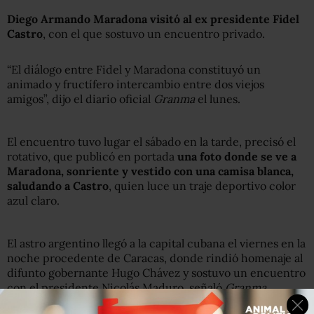
Diego Armando Maradona visitó al ex presidente Fidel
Castro
, con el que sostuvo un encuentro privado.
“El diálogo entre Fidel y Maradona constituyó un
animado y fructífero intercambio entre dos viejos
amigos”, dijo el diario oficial
Granma
el lunes.
El encuentro tuvo lugar el sábado en la tarde, precisó el
rotativo, que publicó en portada
una foto donde se ve a
Maradona, sonriente y vestido con una camisa blanca,
saludando a Castro
, quien luce un traje deportivo color
azul claro.
El astro argentino llegó a la capital cubana el viernes en la
noche procedente de Caracas, donde rindió homenaje al
difunto gobernante Hugo Chávez y sostuvo un encuentro
con el presidente Nicolás Maduro, señaló
Granma
.