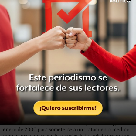
Castro y Maradona son amigos desde el año 1986, la
primera visita del ex futbolista argentino a la isla, y se han
reunido en varias oportunidades.
Maradona vivió varios años en Cuba
, a donde llegó en
enero de 2000 para someterse a un tratamiento médico
por sus problemas con las drogas. El futbolista argentino