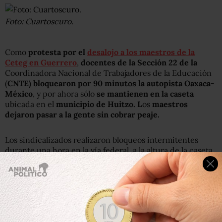
Foto: Cuartoscuro.
Como
protesta por el
desalojo a los maestros de la
Ceteg en Guerrero
,
docentes de la Sección 22 de la
Coordinadora Nacional de Trabajadores de la Educación
(
CNTE) bloquearon por 90 minutos la autopista Oaxaca-
México
, y por ahora sólo
se mantienen en la caseta
ubicada en el
municipio de Huitzo. L
os
maestros
dejaron pasar a la gente sin cobrar peaje.
Los sindicalizados realizaron bloqueos intermitentes
durante una hora en la vía federal, a la altura de la caseta
de peaje ubicada en el Municipio de Huitzo, y en la
segunda hora permitieron el libre tránsito de
automovilistas sin pago. La dirigencia de la Sección 22
regresó a la reunión plenaria que suspendió para realizar
este bloqueo, previo a la asamblea estatal del magisterio
convocada para mañana. Los manifestantes abandonaron