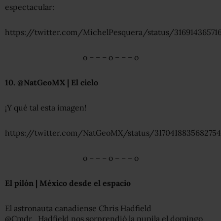
espectacular:
https://twitter.com/MichelPesquera/status/31691436571
o – – – o – – – o
10. @NatGeoMX | El cielo
¡Y qué tal esta imagen!
https://twitter.com/NatGeoMX/status/3170418835682754
o – – – o – – – o
El pilón | México desde el espacio
El astronauta canadiense Chris Hadfield
@Cmdr_Hadfield nos sorprendió la pupila el domingo