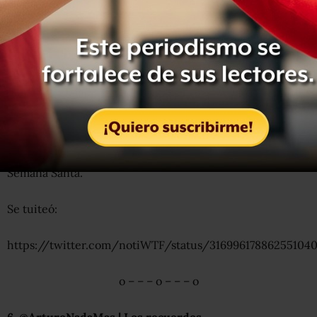
— Libro de Notas (@LibrodeNotas)
March 27, 2013
o – – – o – – – o
5. @notiWTF | ¡Arrancan!
¿Pista para correr? Sí,
Periférico Sur
. Ahí galoparon a
gusto
dos caballos
que, en plena hora pico,
sorprendieron a los automovilistas el miércoles de
Semana Santa.
Se tuiteó:
https://twitter.com/notiWTF/status/31699617886255104
o – – – o – – – o
6. @ArturoNadaMas | Los recuerdos