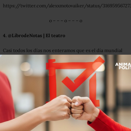
https://twitter.com/alexxmotovaiker/status/31695956727
o – – – o – – – o
4. @LibrodeNotas | El teatro
Casi todos los días nos enteramos que es el día mundial
de alguna actividad o causa.
El miércoles 27, por ejemplo, se celebró el
Día Mundial
del Teatro
.
En un tuit, se escenificó:
–Hoy es el Día Mundial del Teatro.
–Espera, que me siento un rato.
–Del teatro, no de la poesía.
–Ya lo sabía.