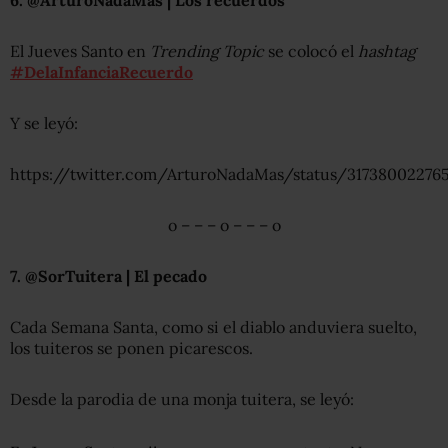
El Jueves Santo en
Trending Topic
se colocó el
hashtag
#DelaInfanciaRecuerdo
Y se leyó:
https://twitter.com/ArturoNadaMas/status/31738002276
o – – – o – – – o
7. @SorTuitera | El pecado
Cada Semana Santa, como si el diablo anduviera suelto,
los tuiteros se ponen picarescos.
Desde la parodia de una monja tuitera, se leyó: