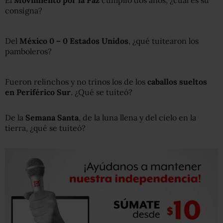
El
Movimiento por la Paz
cumplió dos años, ¿cuál es su
consigna?
Del
México 0 – 0 Estados Unidos
, ¿qué tuitearon los
pamboleros?
Fueron relinchos y no trinos los de los
caballos sueltos
en Periférico Sur
. ¿Qué se tuiteó?
De la
Semana Santa
, de la luna llena y del cielo en la
tierra, ¿qué se tuiteó?