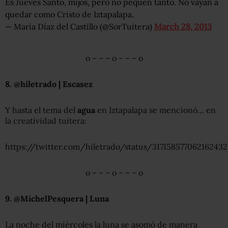
Es Jueves Santo, mijos, pero no pequen tanto. No vayan a
quedar como Cristo de Iztapalapa.
— María Díaz del Castillo (@SorTuitera)
March 28, 2013
o – – – o – – – o
8. @hiletrado | Escasez
Y hasta el tema del
agua
en Iztapalapa se mencionó… en
la creatividad tuitera:
https://twitter.com/hiletrado/status/317158577062162432
o – – – o – – – o
9. @MichelPesquera | Luna
La noche del miércoles la luna se asomó de manera