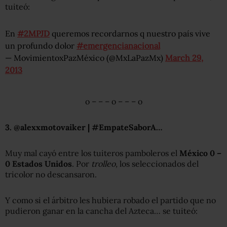
tuiteó:
En
#2MPJD
queremos recordarnos q nuestro país vive
un profundo dolor
#emergencianacional
— MovimientoxPazMéxico (@MxLaPazMx)
March 29,
2013
o – – – o – – – o
3. @alexxmotovaiker | #EmpateSaborA…
Muy mal cayó entre los tuiteros pamboleros el
México 0 –
0 Estados Unidos
. Por
trolleo,
los seleccionados del
tricolor no descansaron.
Y como si el árbitro les hubiera robado el partido que no
pudieron ganar en la cancha del Azteca… se tuiteó: