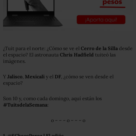
¿Tuit para el norte: ¿Cómo se ve el
Cerro de la Silla
desde
el espacio? El astronauta
Chris Hadfield
tuiteó las
imágenes.
Y
Jalisco
,
Mexicali
y el
DF
, ¿cómo se ven desde el
espacio?
Son 10 y, como cada domingo, aquí están los
#TuitsdelaSemana
:
o – – – o – – – o
1. @SChecoPerez | El adiós