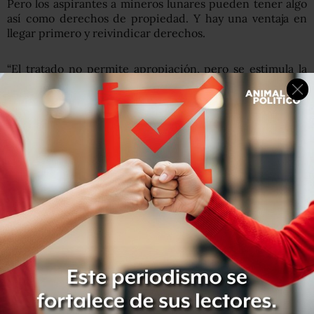
Pero los aspirantes a mineros lunares pueden tener algo
así como derechos de propiedad. Y hay una ventaja en
llegar primero y reivindicar derechos.
“El tratado no permite apropiación, pero se estimula la
explotación de libre acceso”, señala el abogado espacial
James Dunstan. “No puedes ser dueño, aunque puedes
usarla, ¿pero cómo llegamos a un equilibrio?”.
China tiene planes para enviar una sonda a la Luna este
año y astronautas en 2020. Como los planes lunares de
China son más ambiciosos que la mayoría, algunos temen
que podría obtener demasiado control.
Dunstan no cree que China se burle del derecho
internacional para dominar el espacio.
“Las sanciones comerciales serían muy duras si un país o
corporación se apropiara de bienes ajenos”.