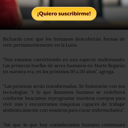
Si Moon Express y otros aciertan, es concebible que en el
futuro la superficie lunar albergue una colonia de robots
mineros y astronautas que la usarían como base para una
mayor exploración del sistema solar.
Richards cree que los humanos descubrirán formas de
vivir permanentemente en la Luna.
“Nos estamos convirtiendo en una especie multimundo.
Las primeras huellas de seres humanos en Marte llegarán
en nuestra era, en los próximos 10 a 20 años”, agrega.
“Las personas serán transformadas. Se fusionarán con sus
tecnologías. Y lo que llamamos humano se redefinirá
conforme buscamos reprogramar nuestros cuerpos para
vivir más y encontramos máquinas capaces de trabajar
simbióticamente con nosotros para curar enfermedades”.
“Así que lo que hoy consideramos humano continuará