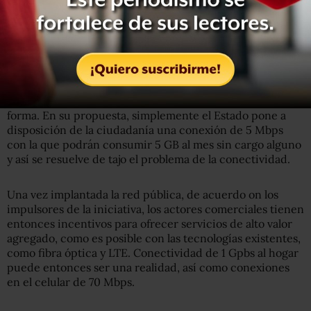
El comunicado plantea también que Internet Para Todos
asegura el acceso a Internet a todas las personas porque
hace uso de tecnologías inalámbricas de última
generación que reducen el costo de despliegue de la red
y porque utiliza infraestructura que ya ha sido pagada
con dinero público o que será financiada de esta misma
forma. En su propuesta, simplemente el Estado pone a
disposición de la ciudadanía una conexión de 5 Mbps
con la que podrán consumir 5 GB al mes sin cargo alguno
y así se resuelve de tajo el problema de la conectividad.
Una vez implantada la red pública, de acuerdo on los
impulsores de la iniciativa, los actores comerciales tienen
entonces incentivos para ofrecer servicios de alto valor
agregado, como es posible con las tecnologías existentes,
como fibra óptica y LTE. Conectividad de 1 Gpbs al hogar
puede entonces ser una realidad, así como conexiones
en el celular de 70 Mbps.