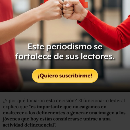
En entrevista para Atando Cabos en Radio Fórmula, el
subsecretario de Normatividad y Medios,
Eduardo
Sánchez, explicó
que se dio esta sugerencia porque “
no
es posible que los gobiernos estemos impulsando los
códigos y la jerarquía que los delincuentes usan como si
se tratara de algo encomiable
”.
Sánchez dijo que
al utilizar el mismo lenguaje del
narcotráfico “estamos abonando en su mercadotecnia”
,
y aseguró que, no obstante, se debe tener mucho
cuidado en no caer en el otro lado de la moneda, el de no
informar.
¿Y por qué tomaron esta decisión? El funcionario federal
explicó que “
es importante que no caigamos en
enaltecer a los delincuentes o generar una imagen a los
jóvenes que hoy están considerarse unirse a una
actividad delincuencial
”.