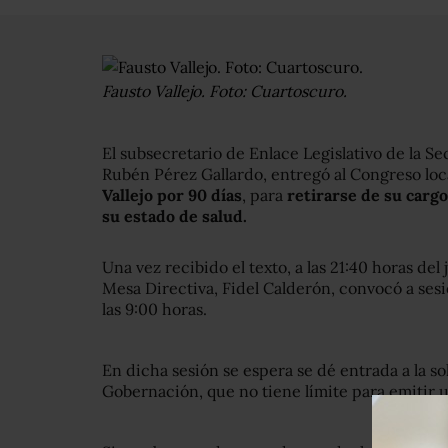
Fausto Vallejo. Foto: Cuartoscuro.
El subsecretario de Enlace Legislativo de la 
Rubén Pérez Gallardo, entregó al Congreso loc
Vallejo por 90 días
, para
retirarse de su carg
su estado de salud.
Una vez recibido el texto, a las 21:40 horas del 
Mesa Directiva, Fidel Calderón, convocó a sesi
las 9:00 horas.
En dicha sesión se espera se dé entrada a la so
Gobernación, que no tiene límite para emitir 