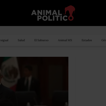
sigual
Salud
El Sabueso
Animal MX
Estados
Gén