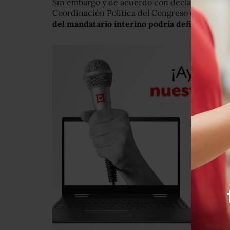
Sin embargo y de acuerdo con declaraciones de
Coordinación Política del Congreso del estado
del mandatario interino podría definirse has