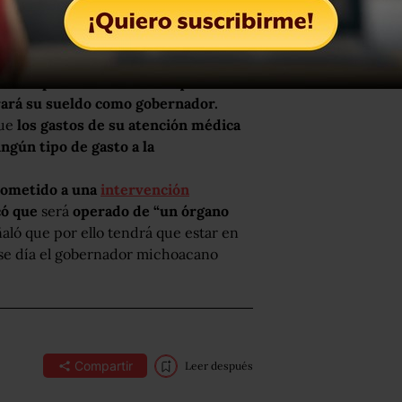
l vocero del gobierno del estado Julio
te el periodo de licencia que
obrará su sueldo como gobernador.
ue
los gastos de su atención médica
ngún tipo de gasto a la
sometido a una
intervención
có que
será
operado de “un órgano
aló que por ello tendrá que estar en
ese día el gobernador michoacano
Compartir
Leer después