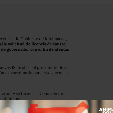
Secretaría de Gobierno de Michoacán,
al la
solicitud de licencia de Fausto
o de gobernador con el fin de atender
jueves 18 de abril, el presidente de la
ón extraordinaria para este viernes, a
licitud y se turne a la Comisión de
un dictamen.