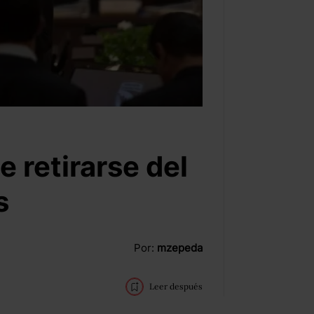
e retirarse del
s
Por:
mzepeda
Leer después