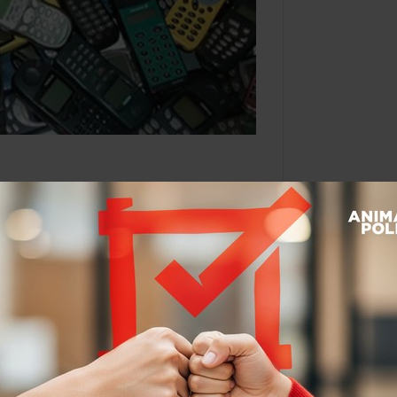
inventor del
Por:
Dulce Ramos
@
WikiRamos
Leer después