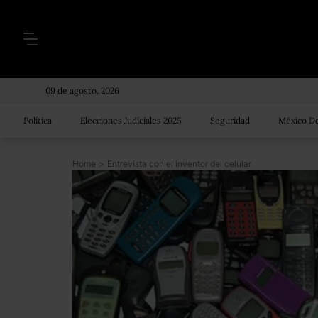
09 de agosto, 2026
Política
Elecciones Judiciales 2025
Seguridad
México De
Home
>
Entrevista con el inventor del celular