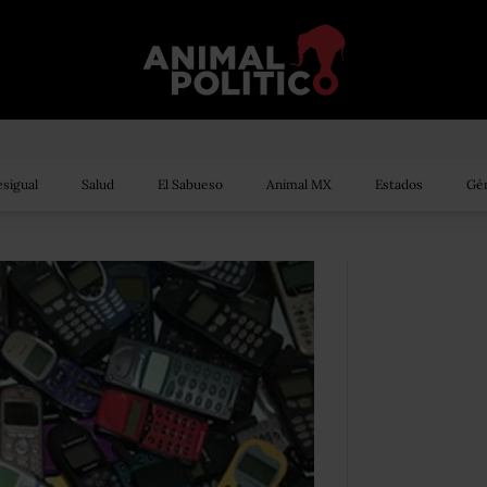
sigual
Salud
El Sabueso
Animal MX
Estados
Gén