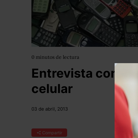
0
minutos
de lectura
Entrevista con el 
celular
03 de abril, 2013
Compartir