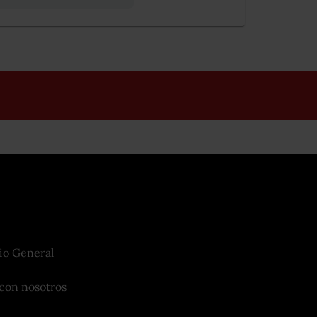
io General
con nosotros