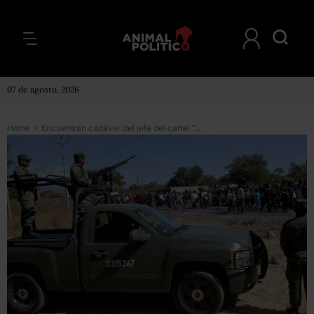
07 de agosto, 2026
Home
>
Encuentran cadáver del jefe del cartel “Los Rojos” en Morelos