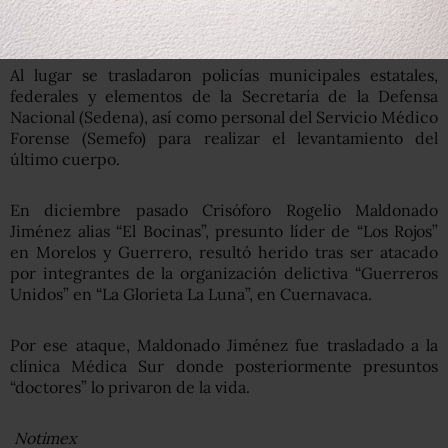
Al lugar se trasladaron policías municipales estatales,
federales y elementos de la Secretaría de la Defensa
Nacional (Sedena), así como personal del Servicio Médico
Forense (Semefo) para realizar el levantamiento del
último cuerpo.
En diciembre pasado Crisóforo Rogelio Maldonado
Jiménez alias “El Bocinas”, presunto líder de “Los Rojos”
en Morelos y Guerrero, resultó herido tras ser atacado
por integrantes de la organización delictiva “Guerreros
Unidos” en “La Glorieta La Luna”, en Cuernavaca.
Por ese ataque, Maldonado Jiménez fue trasladado a la
clínica Médica Sur donde posteriormente presuntos
“doctores” lo privaron de la vida.
Notimex