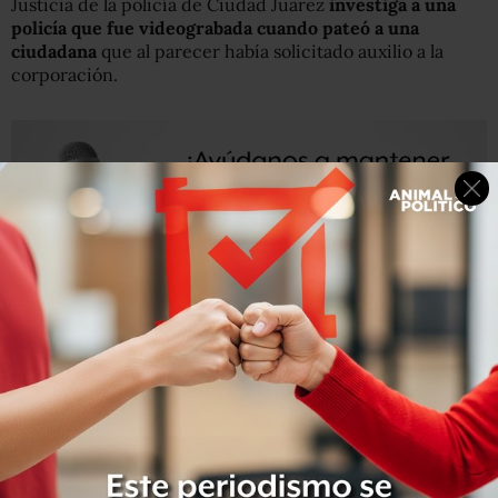
Justicia de la policía de Ciudad Juárez
investiga a una
policía que fue videograbada cuando pateó a una
ciudadana
que al parecer había solicitado auxilio a la
corporación.
Un
video “subido” a las redes sociales en el que una
agente de Seguridad Pública patea a una ciudadana