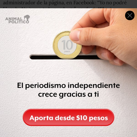
administrador de la página, en Facebook: “Yo no podré
librarla. No importa lo que haga”, confesó. “El crimen
organizado es implacable con la gente que habla de la
situación de violencia, en mi estado está penado con la
muerte, y que exista una página como Valor por
Tamaulipas es una afrenta directa a su poder de
intimidación”.
Lee la entrevista completa
aquí.
Respuesta de la cuenta @RespxTamaulipas
La cuenta
@RespxTamaulipas
, que se anuncia como una
“red de colaboración de causas civiles nobles que
requieran la participación ciudadana responsable”
publicó en Twitter y
Facebook
este comunicado sobre la
desaparición de “Valor por Tamaulipas”:
A la opinión pública: