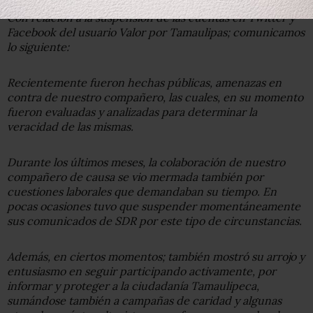
Con relación a la suspensión de las cuentas en Twitter y
Facebook del usuario Valor por Tamaulipas; comunicamos
lo siguiente:
Recientemente fueron hechas públicas, amenazas en
contra de nuestro compañero, las cuales, en su momento
fueron evaluadas y analizadas para determinar la
veracidad de las mismas.
Durante los últimos meses, la colaboración de nuestro
compañero de causa se vio mermada también por
cuestiones laborales que demandaban su tiempo. En
pocas ocasiones tuvo que suspender momentáneamente
sus comunicados de SDR por este tipo de circunstancias.
Además, en ciertos momentos; también mostró su arrojo y
entusiasmo en seguir participando activamente, por
informar y proteger a la ciudadanía Tamaulipeca,
sumándose también a campañas de caridad y algunas